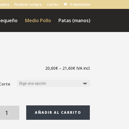
cuenta
Finalizar compra
Carrito
0 elementos
 pequeño
Medio Pollo
Patas (manos)
20,60
€
–
21,60
€
IVA incl.
Corte
Medio
AÑADIR AL CARRITO
Pollo
Ecológico
cantidad